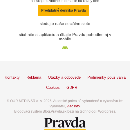
a získajte užitočné informácie na každý deň
Predplatné denníka Pravda
sledujte naše sociálne siete
stiahnite si aplikáciu a čítajte Pravdu pohodlne aj v
mobile
Kontakty
Reklama
Otázky a odpovede
Podmienky používania
Cookies
GDPR
© OUR MEDIA SR a. s. 2026. Autorské práva sú vyhradené a vykonáva ich
vydavateľ,
viac info
.
Blogovací systém Blog.Pravda.sk beží na technológií Wordpress.