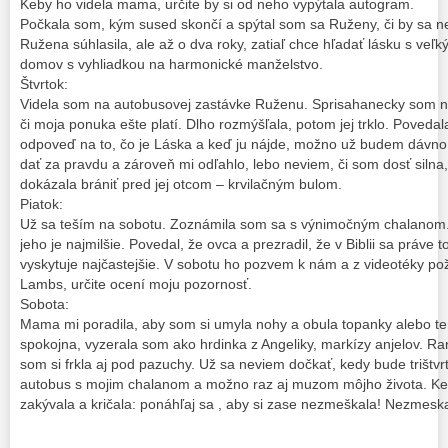
Keby ho videla mama, určite by si od neho vypýtala autogram.
Počkala som, kým sused skončí a spýtal som sa Ruženy, či by sa n
Ružena súhlasila, ale až o dva roky, zatiaľ chce hľadať lásku s veľ
domov s vyhliadkou na harmonické manželstvo.
Štvrtok:
Videla som na autobusovej zastávke Ruženu. Sprisahanecky som na 
či moja ponuka ešte platí. Dlho rozmýšľala, potom jej trklo. Povedal
odpoveď na to, čo je Láska a keď ju nájde, možno už budem dávno 
dať za pravdu a zároveň mi odľahlo, lebo neviem, či som dosť silna
dokázala brániť pred jej otcom – krvilačným bulom.
Piatok:
Už sa teším na sobotu. Zoznámila som sa s výnimočným chalanom. 
jeho je najmilšie. Povedal, že ovca a prezradil, že v Biblii sa práve 
vyskytuje najčastejšie. V sobotu ho pozvem k nám a z videotéky pož
Lambs, určite ocení moju pozornosť.
Sobota:
Mama mi poradila, aby som si umyla nohy a obula topanky alebo te
spokojna, vyzerala som ako hrdinka z Angeliky, markízy anjelov. Ra
som si frkla aj pod pazuchy. Už sa neviem dočkať, kedy bude trištvrt
autobus s mojim chalanom a možno raz aj muzom môjho života. 
zakývala a kričala: ponáhľaj sa , aby si zase nezmeškala! Nezmesk