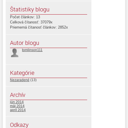
Štatistiky blogu
Počet článkov: 13
Celková čítanosť: 37079x
Priemerná čítanosť článkov: 2852x
Autor blogu
tomlinson111
Kategórie
Nezaradené
(13)
Archív
jún 2014
máj 2014
apríl 2014
Odkazy