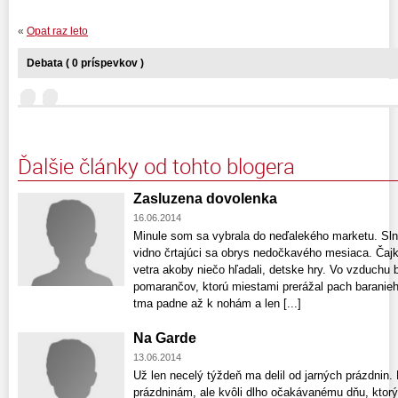
«
Opat raz leto
Debata ( 0 príspevkov )
Ďalšie články od tohto blogera
Zasluzena dovolenka
16.06.2014
Minule som sa vybrala do neďalekého marketu. Sln
vidno črtajúci sa obrys nedočkavého mesiaca. Čaj
vetra akoby niečo hľadali, detske hry. Vo vzduchu b
pomarančov, ktorú miestami prerážal pach baranie
tma padne až k nohám a len [...]
Na Garde
13.06.2014
Už len necelý týždeň ma delil od jarných prázdnin.
prázdninám, ale kvôli dlho očakávanému dňu, ktorý 