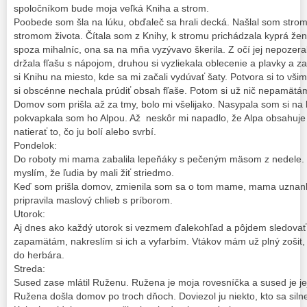
spoločníkom bude moja veľká Kniha a strom.
Poobede som šla na lúku, obďaleč sa hrali decká. Našlal som stro
stromom života. Čítala som z Knihy, k stromu prichádzala kyprá žen
spoza mihalníc, ona sa na mňa vyzývavo škerila. Z očí jej nepozeral
držala fľašu s nápojom, druhou si vyzliekala oblecenie a plavky a z
si Knihu na miesto, kde sa mi začali vydúvať šaty. Potvora si to vši
si obscénne nechala prúdiť obsah fľaše. Potom si už nič nepamätá
Domov som prišla až za tmy, bolo mi všelijako. Nasypala som si na l
pokvapkala som ho Alpou. Až neskôr mi napadlo, že Alpa obsahuje
natierať to, čo ju bolí alebo svrbí.
Pondelok:
Do roboty mi mama zabalila lepeňáky s pečeným mäsom z nedele. Ce
myslím, že ľudia by mali žiť striedmo.
Keď som prišla domov, zmienila som sa o tom mame, mama uznanliv
pripravila maslový chlieb s príborom.
Utorok:
Aj dnes ako každý utorok si vezmem ďalekohľad a pôjdem sledovať 
zapamätám, nakreslím si ich a vyfarbím. Vtákov mám už plný zošit,
do herbára.
Streda:
Sused zase mlátil Ruženu. Ružena je moja rovesníčka a sused je jej
Ružena došla domov po troch dňoch. Doviezol ju niekto, kto sa silne