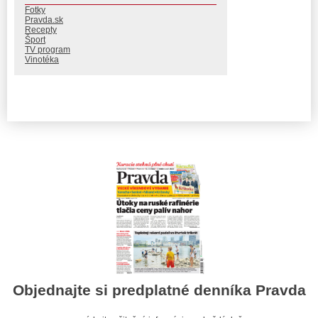
Fotky
Pravda.sk
Recepty
Šport
TV program
Vinotéka
Objednajte si predplatné denníka Pravda