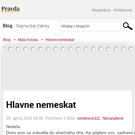
Registrácia
Prihlásenie
Blog
Najnovšie články
Najčítanejšie články
Blog
>
Mala Evicka
>
Hlavne nemeskat
Najkomentovanejšie články
Zoznam blogov
Komerčné blogy
Hlavne nemeskat
29. apríla 2014 19:40
, Prečítané 1 840x,
tomlinson111
,
Nezaradené
Nedeľa:
Dnes som sa zobudila do slnečného dňa. Asi pôjdem von, sadnem si