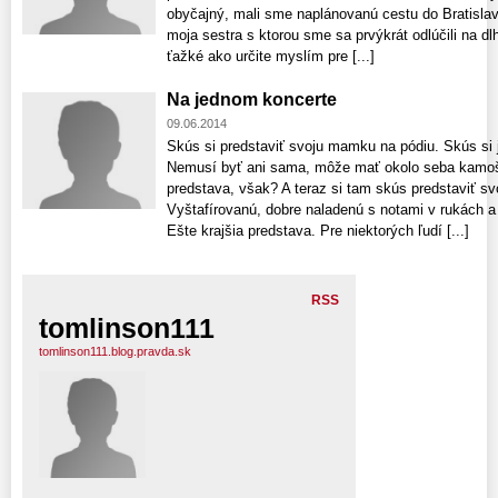
obyčajný, mali sme naplánovanú cestu do Bratisla
moja sestra s ktorou sme sa prvýkrát odlúčili na d
ťažké ako určite myslím pre [...]
Na jednom koncerte
09.06.2014
Skús si predstaviť svoju mamku na pódiu. Skús si j
Nemusí byť ani sama, môže mať okolo seba kamoš
predstava, však? A teraz si tam skús predstaviť s
Vyštafírovanú, dobre naladenú s notami v rukách 
Ešte krajšia predstava. Pre niektorých ľudí [...]
RSS
tomlinson111
tomlinson111.blog.pravda.sk